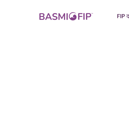
FIP द